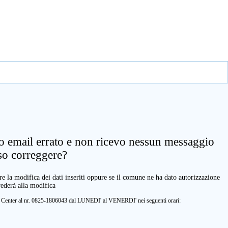
zo email errato e non ricevo nessun messaggio
so correggere?
e la modifica dei dati inseriti oppure se il comune ne ha dato autorizzazione
vederà alla modifica
ll Center al nr. 0825-1806043 dal LUNEDI' al VENERDI' nei seguenti orari: