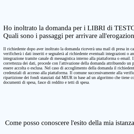
Ho inoltrato la domanda per i LIBRI di TESTO
Quali sono i passaggi per arrivare all'erogazio
Il richiedente dopo aver inoltrato la domanda riceverà una mail di presa in ca
verificherà i dati inseriti e segnalerà al richiedente eventuali integrazioni o a
integrazione tramite canale di messagistica interno alla piattaforma o email. 
correttezza dei dati, procede con l'attivazione della domanda attribuendo un 
essere accolta o esclusa. Nel caso di accoglimento della domanda il richieden
credenziali di accesso alla piattaforma. Il comune successivamente alla verific
ripartizione dei fondi stanziati dal MIUR in base ad un algoritmo che tiene cont
documenti di spesa, fasce di reddito e tetti di spesa.
Come posso conoscere l'esito della mia istanz