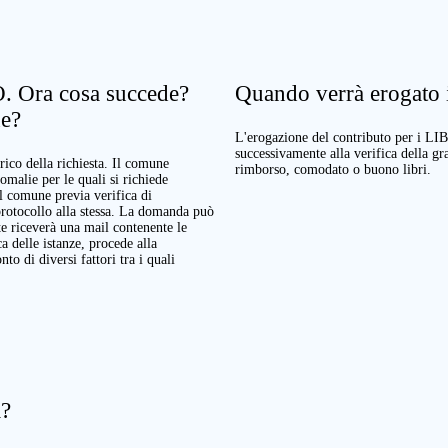
. Ora cosa succede?
Quando verrà erogato il
ne?
L'erogazione del contributo per i LI
successivamente alla verifica della g
rico della richiesta. Il comune
rimborso, comodato o buono libri.
nomalie per le quali si richiede
Il comune previa verifica di
protocollo alla stessa. La domanda può
te riceverà una mail contenente le
a delle istanze, procede alla
o di diversi fattori tra i quali
a?