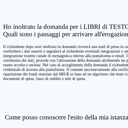
Ho inoltrato la domanda per i LIBRI di TESTO
Quali sono i passaggi per arrivare all'erogazio
Il richiedente dopo aver inoltrato la domanda riceverà una mail di presa in ca
verificherà i dati inseriti e segnalerà al richiedente eventuali integrazioni o a
integrazione tramite canale di messagistica interno alla piattaforma o email. 
correttezza dei dati, procede con l'attivazione della domanda attribuendo un 
essere accolta o esclusa. Nel caso di accoglimento della domanda il richieden
credenziali di accesso alla piattaforma. Il comune successivamente alla verific
ripartizione dei fondi stanziati dal MIUR in base ad un algoritmo che tiene cont
documenti di spesa, fasce di reddito e tetti di spesa.
Come posso conoscere l'esito della mia istanz