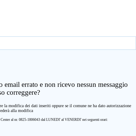
zo email errato e non ricevo nessun messaggio
so correggere?
e la modifica dei dati inseriti oppure se il comune ne ha dato autorizzazione
vederà alla modifica
ll Center al nr. 0825-1806043 dal LUNEDI' al VENERDI' nei seguenti orari: