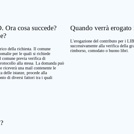
. Ora cosa succede?
Quando verrà erogato il
ne?
L'erogazione del contributo per i LI
successivamente alla verifica della g
rico della richiesta. Il comune
rimborso, comodato o buono libri.
nomalie per le quali si richiede
Il comune previa verifica di
protocollo alla stessa. La domanda può
te riceverà una mail contenente le
a delle istanze, procede alla
o di diversi fattori tra i quali
a?