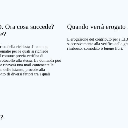
. Ora cosa succede?
Quando verrà erogato il
ne?
L'erogazione del contributo per i LI
successivamente alla verifica della g
rico della richiesta. Il comune
rimborso, comodato o buono libri.
nomalie per le quali si richiede
Il comune previa verifica di
protocollo alla stessa. La domanda può
te riceverà una mail contenente le
a delle istanze, procede alla
o di diversi fattori tra i quali
a?