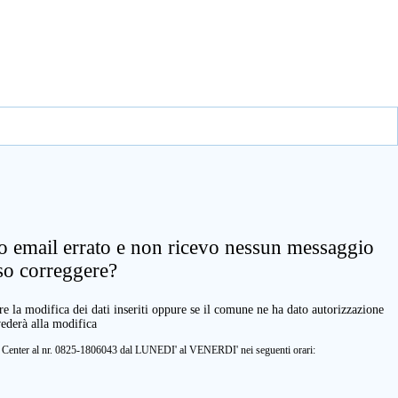
zo email errato e non ricevo nessun messaggio
so correggere?
e la modifica dei dati inseriti oppure se il comune ne ha dato autorizzazione
vederà alla modifica
ll Center al nr. 0825-1806043 dal LUNEDI' al VENERDI' nei seguenti orari: