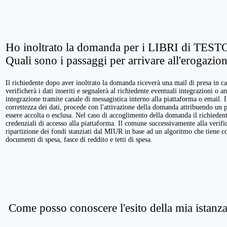
Ho inoltrato la domanda per i LIBRI di TESTO
Quali sono i passaggi per arrivare all'erogazio
Il richiedente dopo aver inoltrato la domanda riceverà una mail di presa in ca
verificherà i dati inseriti e segnalerà al richiedente eventuali integrazioni o a
integrazione tramite canale di messagistica interno alla piattaforma o email. 
correttezza dei dati, procede con l'attivazione della domanda attribuendo un 
essere accolta o esclusa. Nel caso di accoglimento della domanda il richieden
credenziali di accesso alla piattaforma. Il comune successivamente alla verific
ripartizione dei fondi stanziati dal MIUR in base ad un algoritmo che tiene cont
documenti di spesa, fasce di reddito e tetti di spesa.
Come posso conoscere l'esito della mia istanz