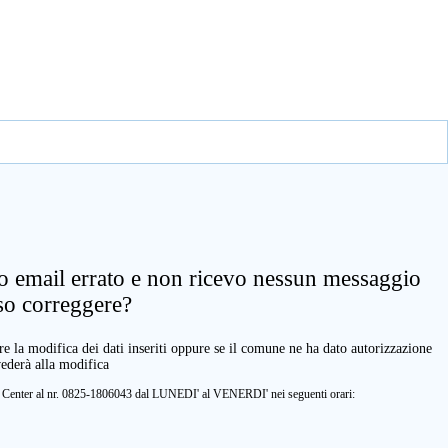
zo email errato e non ricevo nessun messaggio
so correggere?
e la modifica dei dati inseriti oppure se il comune ne ha dato autorizzazione
vederà alla modifica
ll Center al nr. 0825-1806043 dal LUNEDI' al VENERDI' nei seguenti orari: