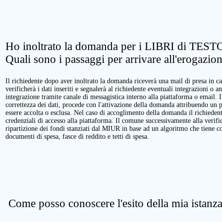
Ho inoltrato la domanda per i LIBRI di TESTO
Quali sono i passaggi per arrivare all'erogazio
Il richiedente dopo aver inoltrato la domanda riceverà una mail di presa in ca
verificherà i dati inseriti e segnalerà al richiedente eventuali integrazioni o a
integrazione tramite canale di messagistica interno alla piattaforma o email. 
correttezza dei dati, procede con l'attivazione della domanda attribuendo un 
essere accolta o esclusa. Nel caso di accoglimento della domanda il richieden
credenziali di accesso alla piattaforma. Il comune successivamente alla verific
ripartizione dei fondi stanziati dal MIUR in base ad un algoritmo che tiene cont
documenti di spesa, fasce di reddito e tetti di spesa.
Come posso conoscere l'esito della mia istanz