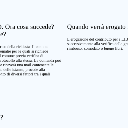
. Ora cosa succede?
Quando verrà erogato il
ne?
L'erogazione del contributo per i LI
successivamente alla verifica della g
rico della richiesta. Il comune
rimborso, comodato o buono libri.
nomalie per le quali si richiede
Il comune previa verifica di
protocollo alla stessa. La domanda può
te riceverà una mail contenente le
a delle istanze, procede alla
o di diversi fattori tra i quali
a?