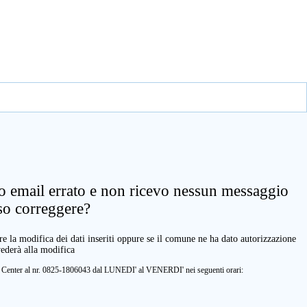
zo email errato e non ricevo nessun messaggio
so correggere?
e la modifica dei dati inseriti oppure se il comune ne ha dato autorizzazione
vederà alla modifica
ll Center al nr. 0825-1806043 dal LUNEDI' al VENERDI' nei seguenti orari: