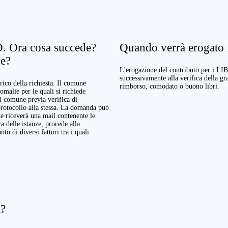
. Ora cosa succede?
Quando verrà erogato il
ne?
L'erogazione del contributo per i LI
successivamente alla verifica della g
rico della richiesta. Il comune
rimborso, comodato o buono libri.
nomalie per le quali si richiede
Il comune previa verifica di
protocollo alla stessa. La domanda può
te riceverà una mail contenente le
a delle istanze, procede alla
o di diversi fattori tra i quali
a?