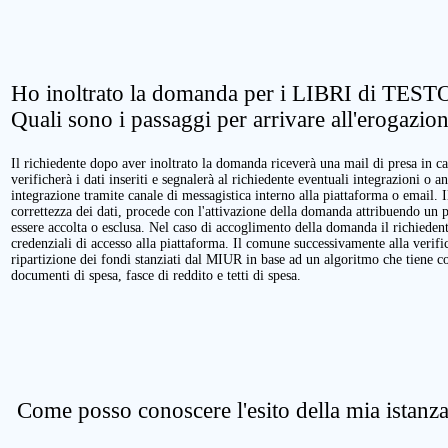
Ho inoltrato la domanda per i LIBRI di TESTO
Quali sono i passaggi per arrivare all'erogazio
Il richiedente dopo aver inoltrato la domanda riceverà una mail di presa in ca
verificherà i dati inseriti e segnalerà al richiedente eventuali integrazioni o a
integrazione tramite canale di messagistica interno alla piattaforma o email. 
correttezza dei dati, procede con l'attivazione della domanda attribuendo un 
essere accolta o esclusa. Nel caso di accoglimento della domanda il richieden
credenziali di accesso alla piattaforma. Il comune successivamente alla verific
ripartizione dei fondi stanziati dal MIUR in base ad un algoritmo che tiene cont
documenti di spesa, fasce di reddito e tetti di spesa.
Come posso conoscere l'esito della mia istanz