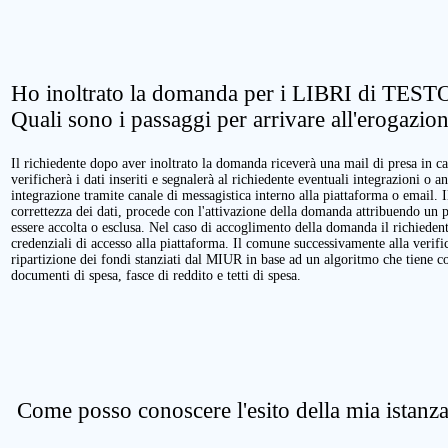
Ho inoltrato la domanda per i LIBRI di TESTO
Quali sono i passaggi per arrivare all'erogazio
Il richiedente dopo aver inoltrato la domanda riceverà una mail di presa in ca
verificherà i dati inseriti e segnalerà al richiedente eventuali integrazioni o a
integrazione tramite canale di messagistica interno alla piattaforma o email. 
correttezza dei dati, procede con l'attivazione della domanda attribuendo un 
essere accolta o esclusa. Nel caso di accoglimento della domanda il richieden
credenziali di accesso alla piattaforma. Il comune successivamente alla verific
ripartizione dei fondi stanziati dal MIUR in base ad un algoritmo che tiene cont
documenti di spesa, fasce di reddito e tetti di spesa.
Come posso conoscere l'esito della mia istanz