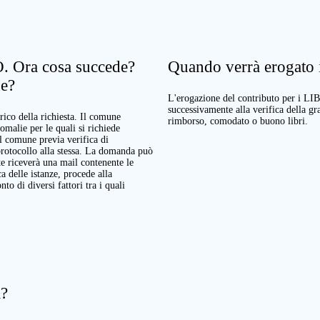
. Ora cosa succede?
Quando verrà erogato il
ne?
L'erogazione del contributo per i LI
successivamente alla verifica della g
rico della richiesta. Il comune
rimborso, comodato o buono libri.
nomalie per le quali si richiede
Il comune previa verifica di
protocollo alla stessa. La domanda può
te riceverà una mail contenente le
a delle istanze, procede alla
o di diversi fattori tra i quali
a?