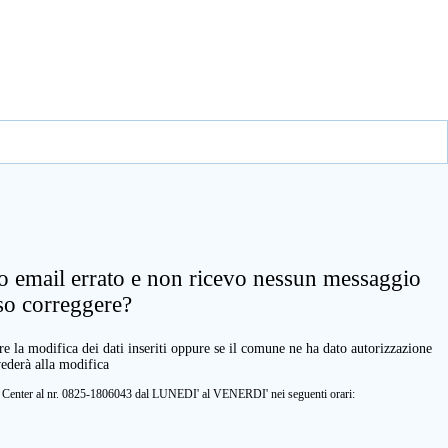
zo email errato e non ricevo nessun messaggio
so correggere?
e la modifica dei dati inseriti oppure se il comune ne ha dato autorizzazione
vederà alla modifica
ll Center al nr. 0825-1806043 dal LUNEDI' al VENERDI' nei seguenti orari: