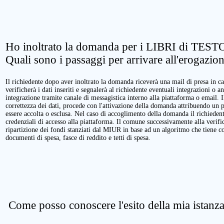
Ho inoltrato la domanda per i LIBRI di TESTO
Quali sono i passaggi per arrivare all'erogazio
Il richiedente dopo aver inoltrato la domanda riceverà una mail di presa in ca
verificherà i dati inseriti e segnalerà al richiedente eventuali integrazioni o a
integrazione tramite canale di messagistica interno alla piattaforma o email. 
correttezza dei dati, procede con l'attivazione della domanda attribuendo un 
essere accolta o esclusa. Nel caso di accoglimento della domanda il richieden
credenziali di accesso alla piattaforma. Il comune successivamente alla verific
ripartizione dei fondi stanziati dal MIUR in base ad un algoritmo che tiene cont
documenti di spesa, fasce di reddito e tetti di spesa.
Come posso conoscere l'esito della mia istanz