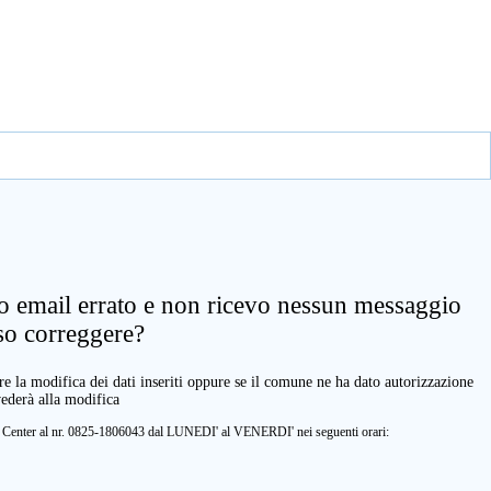
zo email errato e non ricevo nessun messaggio
so correggere?
e la modifica dei dati inseriti oppure se il comune ne ha dato autorizzazione
vederà alla modifica
ll Center al nr. 0825-1806043 dal LUNEDI' al VENERDI' nei seguenti orari: