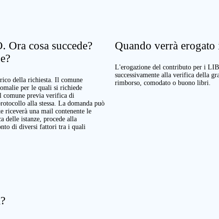
. Ora cosa succede?
Quando verrà erogato il
ne?
L'erogazione del contributo per i LI
successivamente alla verifica della g
rico della richiesta. Il comune
rimborso, comodato o buono libri.
nomalie per le quali si richiede
Il comune previa verifica di
protocollo alla stessa. La domanda può
te riceverà una mail contenente le
a delle istanze, procede alla
o di diversi fattori tra i quali
a?