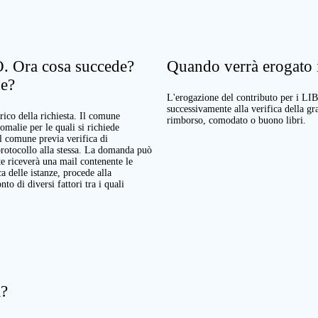
. Ora cosa succede?
Quando verrà erogato il
ne?
L'erogazione del contributo per i LI
successivamente alla verifica della g
rico della richiesta. Il comune
rimborso, comodato o buono libri.
nomalie per le quali si richiede
Il comune previa verifica di
protocollo alla stessa. La domanda può
te riceverà una mail contenente le
a delle istanze, procede alla
o di diversi fattori tra i quali
a?