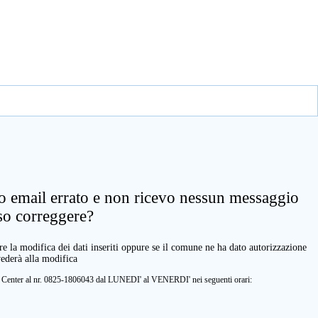
zo email errato e non ricevo nessun messaggio
so correggere?
e la modifica dei dati inseriti oppure se il comune ne ha dato autorizzazione
vederà alla modifica
ll Center al nr. 0825-1806043 dal LUNEDI' al VENERDI' nei seguenti orari: