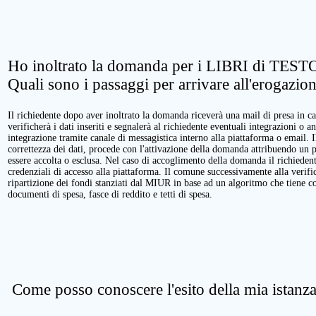
Ho inoltrato la domanda per i LIBRI di TESTO
Quali sono i passaggi per arrivare all'erogazio
Il richiedente dopo aver inoltrato la domanda riceverà una mail di presa in ca
verificherà i dati inseriti e segnalerà al richiedente eventuali integrazioni o a
integrazione tramite canale di messagistica interno alla piattaforma o email. 
correttezza dei dati, procede con l'attivazione della domanda attribuendo un 
essere accolta o esclusa. Nel caso di accoglimento della domanda il richieden
credenziali di accesso alla piattaforma. Il comune successivamente alla verific
ripartizione dei fondi stanziati dal MIUR in base ad un algoritmo che tiene cont
documenti di spesa, fasce di reddito e tetti di spesa.
Come posso conoscere l'esito della mia istanz