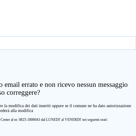
zo email errato e non ricevo nessun messaggio
so correggere?
e la modifica dei dati inseriti oppure se il comune ne ha dato autorizzazione
vederà alla modifica
ll Center al nr. 0825-1806043 dal LUNEDI' al VENERDI' nei seguenti orari: