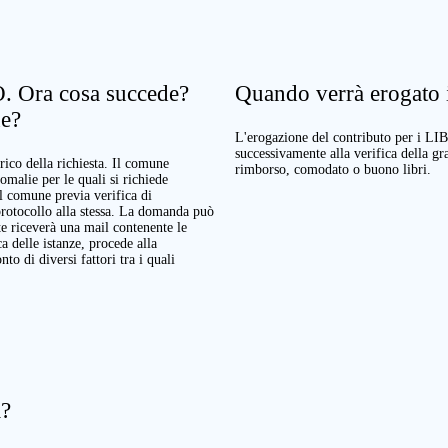
. Ora cosa succede?
Quando verrà erogato il
ne?
L'erogazione del contributo per i LI
successivamente alla verifica della g
rico della richiesta. Il comune
rimborso, comodato o buono libri.
nomalie per le quali si richiede
Il comune previa verifica di
protocollo alla stessa. La domanda può
te riceverà una mail contenente le
a delle istanze, procede alla
o di diversi fattori tra i quali
a?