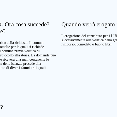
. Ora cosa succede?
Quando verrà erogato il
ne?
L'erogazione del contributo per i LI
successivamente alla verifica della g
rico della richiesta. Il comune
rimborso, comodato o buono libri.
nomalie per le quali si richiede
Il comune previa verifica di
protocollo alla stessa. La domanda può
te riceverà una mail contenente le
a delle istanze, procede alla
o di diversi fattori tra i quali
a?