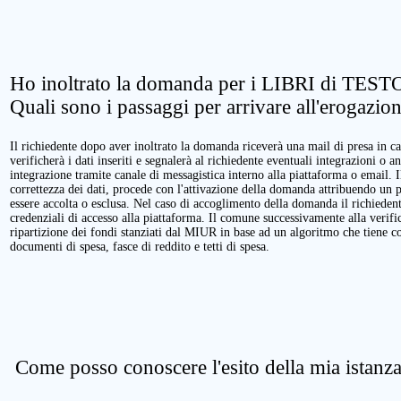
Ho inoltrato la domanda per i LIBRI di TESTO
Quali sono i passaggi per arrivare all'erogazio
Il richiedente dopo aver inoltrato la domanda riceverà una mail di presa in ca
verificherà i dati inseriti e segnalerà al richiedente eventuali integrazioni o a
integrazione tramite canale di messagistica interno alla piattaforma o email. 
correttezza dei dati, procede con l'attivazione della domanda attribuendo un 
essere accolta o esclusa. Nel caso di accoglimento della domanda il richieden
credenziali di accesso alla piattaforma. Il comune successivamente alla verific
ripartizione dei fondi stanziati dal MIUR in base ad un algoritmo che tiene cont
documenti di spesa, fasce di reddito e tetti di spesa.
Come posso conoscere l'esito della mia istanz