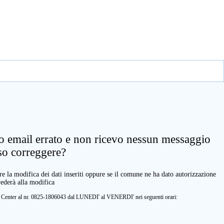
zo email errato e non ricevo nessun messaggio
so correggere?
e la modifica dei dati inseriti oppure se il comune ne ha dato autorizzazione
vederà alla modifica
ll Center al nr. 0825-1806043 dal LUNEDI' al VENERDI' nei seguenti orari: