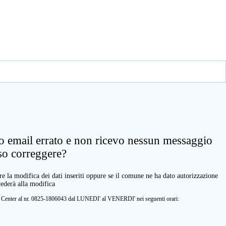
zo email errato e non ricevo nessun messaggio
so correggere?
e la modifica dei dati inseriti oppure se il comune ne ha dato autorizzazione
vederà alla modifica
ll Center al nr. 0825-1806043 dal LUNEDI' al VENERDI' nei seguenti orari: