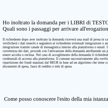
Ho inoltrato la domanda per i LIBRI di TESTO
Quali sono i passaggi per arrivare all'erogazio
Il richiedente dopo aver inoltrato la domanda riceverà una mail di presa in ca
verificherà i dati inseriti e segnalerà al richiedente eventuali integrazioni o a
integrazione tramite canale di messagistica interno alla piattaforma o email. 
correttezza dei dati, procede con l'attivazione della domanda attribuendo un 
essere accolta o esclusa. Nel caso di accoglimento della domanda il richieden
credenziali di accesso alla piattaforma. Il comune successivamente alla verific
ripartizione dei fondi stanziati dal MIUR in base ad un algoritmo che tiene cont
documenti di spesa, fasce di reddito e tetti di spesa.
Come posso conoscere l'esito della mia istanz