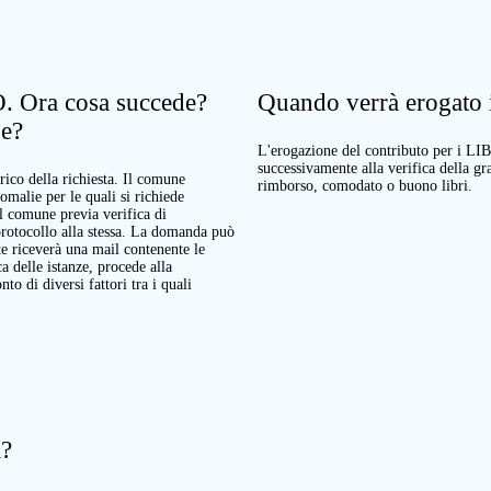
. Ora cosa succede?
Quando verrà erogato il
ne?
L'erogazione del contributo per i LI
successivamente alla verifica della g
rico della richiesta. Il comune
rimborso, comodato o buono libri.
nomalie per le quali si richiede
Il comune previa verifica di
protocollo alla stessa. La domanda può
te riceverà una mail contenente le
a delle istanze, procede alla
o di diversi fattori tra i quali
a?