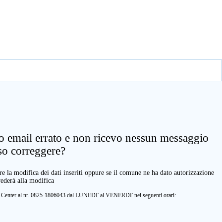
zo email errato e non ricevo nessun messaggio
so correggere?
e la modifica dei dati inseriti oppure se il comune ne ha dato autorizzazione
vederà alla modifica
ll Center al nr. 0825-1806043 dal LUNEDI' al VENERDI' nei seguenti orari: