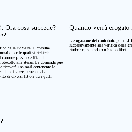
. Ora cosa succede?
Quando verrà erogato il
ne?
L'erogazione del contributo per i LI
successivamente alla verifica della g
rico della richiesta. Il comune
rimborso, comodato o buono libri.
nomalie per le quali si richiede
Il comune previa verifica di
protocollo alla stessa. La domanda può
te riceverà una mail contenente le
a delle istanze, procede alla
o di diversi fattori tra i quali
a?