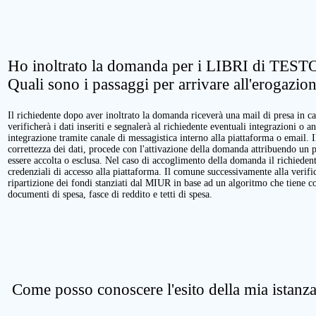
Ho inoltrato la domanda per i LIBRI di TESTO
Quali sono i passaggi per arrivare all'erogazio
Il richiedente dopo aver inoltrato la domanda riceverà una mail di presa in ca
verificherà i dati inseriti e segnalerà al richiedente eventuali integrazioni o a
integrazione tramite canale di messagistica interno alla piattaforma o email. 
correttezza dei dati, procede con l'attivazione della domanda attribuendo un 
essere accolta o esclusa. Nel caso di accoglimento della domanda il richieden
credenziali di accesso alla piattaforma. Il comune successivamente alla verific
ripartizione dei fondi stanziati dal MIUR in base ad un algoritmo che tiene cont
documenti di spesa, fasce di reddito e tetti di spesa.
Come posso conoscere l'esito della mia istanz