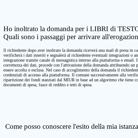
Ho inoltrato la domanda per i LIBRI di TESTO
Quali sono i passaggi per arrivare all'erogazio
Il richiedente dopo aver inoltrato la domanda riceverà una mail di presa in ca
verificherà i dati inseriti e segnalerà al richiedente eventuali integrazioni o a
integrazione tramite canale di messagistica interno alla piattaforma o email. 
correttezza dei dati, procede con l'attivazione della domanda attribuendo un 
essere accolta o esclusa. Nel caso di accoglimento della domanda il richieden
credenziali di accesso alla piattaforma. Il comune successivamente alla verific
ripartizione dei fondi stanziati dal MIUR in base ad un algoritmo che tiene cont
documenti di spesa, fasce di reddito e tetti di spesa.
Come posso conoscere l'esito della mia istanz