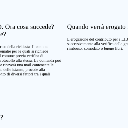
. Ora cosa succede?
Quando verrà erogato il
ne?
L'erogazione del contributo per i LI
successivamente alla verifica della g
rico della richiesta. Il comune
rimborso, comodato o buono libri.
nomalie per le quali si richiede
Il comune previa verifica di
protocollo alla stessa. La domanda può
te riceverà una mail contenente le
a delle istanze, procede alla
o di diversi fattori tra i quali
a?