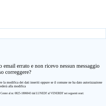
zo email errato e non ricevo nessun messaggio
so correggere?
e la modifica dei dati inseriti oppure se il comune ne ha dato autorizzazione
vederà alla modifica
ll Center al nr. 0825-1806043 dal LUNEDI' al VENERDI' nei seguenti orari: