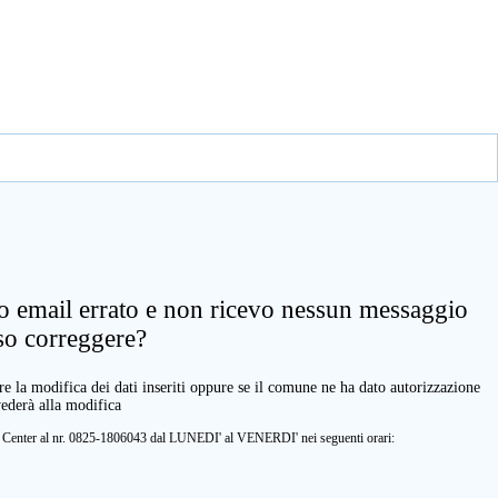
zo email errato e non ricevo nessun messaggio
so correggere?
e la modifica dei dati inseriti oppure se il comune ne ha dato autorizzazione
vederà alla modifica
ll Center al nr. 0825-1806043 dal LUNEDI' al VENERDI' nei seguenti orari: