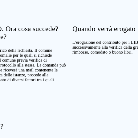
. Ora cosa succede?
Quando verrà erogato il
ne?
L'erogazione del contributo per i LI
successivamente alla verifica della g
rico della richiesta. Il comune
rimborso, comodato o buono libri.
nomalie per le quali si richiede
Il comune previa verifica di
protocollo alla stessa. La domanda può
te riceverà una mail contenente le
a delle istanze, procede alla
o di diversi fattori tra i quali
a?