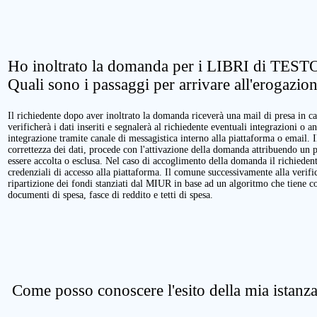
Ho inoltrato la domanda per i LIBRI di TESTO
Quali sono i passaggi per arrivare all'erogazio
Il richiedente dopo aver inoltrato la domanda riceverà una mail di presa in ca
verificherà i dati inseriti e segnalerà al richiedente eventuali integrazioni o a
integrazione tramite canale di messagistica interno alla piattaforma o email. 
correttezza dei dati, procede con l'attivazione della domanda attribuendo un 
essere accolta o esclusa. Nel caso di accoglimento della domanda il richieden
credenziali di accesso alla piattaforma. Il comune successivamente alla verific
ripartizione dei fondi stanziati dal MIUR in base ad un algoritmo che tiene cont
documenti di spesa, fasce di reddito e tetti di spesa.
Come posso conoscere l'esito della mia istanz