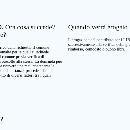
. Ora cosa succede?
Quando verrà erogato il
ne?
L'erogazione del contributo per i LI
successivamente alla verifica della g
rico della richiesta. Il comune
rimborso, comodato o buono libri.
nomalie per le quali si richiede
Il comune previa verifica di
protocollo alla stessa. La domanda può
te riceverà una mail contenente le
a delle istanze, procede alla
o di diversi fattori tra i quali
a?