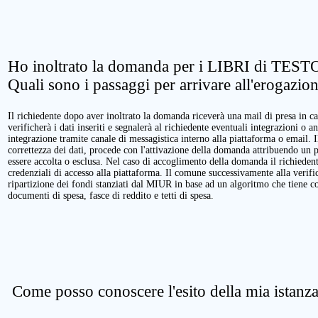
Ho inoltrato la domanda per i LIBRI di TESTO
Quali sono i passaggi per arrivare all'erogazio
Il richiedente dopo aver inoltrato la domanda riceverà una mail di presa in ca
verificherà i dati inseriti e segnalerà al richiedente eventuali integrazioni o a
integrazione tramite canale di messagistica interno alla piattaforma o email. 
correttezza dei dati, procede con l'attivazione della domanda attribuendo un 
essere accolta o esclusa. Nel caso di accoglimento della domanda il richieden
credenziali di accesso alla piattaforma. Il comune successivamente alla verific
ripartizione dei fondi stanziati dal MIUR in base ad un algoritmo che tiene cont
documenti di spesa, fasce di reddito e tetti di spesa.
Come posso conoscere l'esito della mia istanz