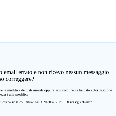
zo email errato e non ricevo nessun messaggio
so correggere?
e la modifica dei dati inseriti oppure se il comune ne ha dato autorizzazione
vederà alla modifica
ll Center al nr. 0825-1806043 dal LUNEDI' al VENERDI' nei seguenti orari: