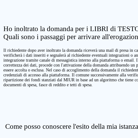
Ho inoltrato la domanda per i LIBRI di TESTO
Quali sono i passaggi per arrivare all'erogazio
Il richiedente dopo aver inoltrato la domanda riceverà una mail di presa in ca
verificherà i dati inseriti e segnalerà al richiedente eventuali integrazioni o a
integrazione tramite canale di messagistica interno alla piattaforma o email. 
correttezza dei dati, procede con l'attivazione della domanda attribuendo un 
essere accolta o esclusa. Nel caso di accoglimento della domanda il richieden
credenziali di accesso alla piattaforma. Il comune successivamente alla verific
ripartizione dei fondi stanziati dal MIUR in base ad un algoritmo che tiene cont
documenti di spesa, fasce di reddito e tetti di spesa.
Come posso conoscere l'esito della mia istanz