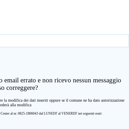
zo email errato e non ricevo nessun messaggio
so correggere?
e la modifica dei dati inseriti oppure se il comune ne ha dato autorizzazione
vederà alla modifica
ll Center al nr. 0825-1806043 dal LUNEDI' al VENERDI' nei seguenti orari: