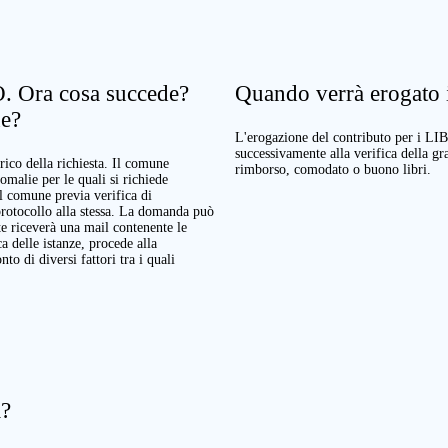
. Ora cosa succede?
Quando verrà erogato il
ne?
L'erogazione del contributo per i LI
successivamente alla verifica della g
rico della richiesta. Il comune
rimborso, comodato o buono libri.
nomalie per le quali si richiede
Il comune previa verifica di
protocollo alla stessa. La domanda può
te riceverà una mail contenente le
a delle istanze, procede alla
o di diversi fattori tra i quali
a?