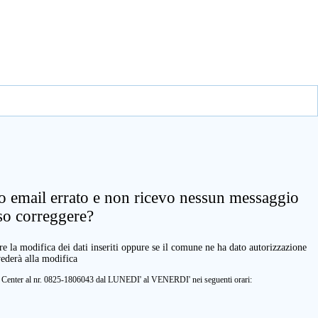
zo email errato e non ricevo nessun messaggio
so correggere?
e la modifica dei dati inseriti oppure se il comune ne ha dato autorizzazione
vederà alla modifica
ll Center al nr. 0825-1806043 dal LUNEDI' al VENERDI' nei seguenti orari: