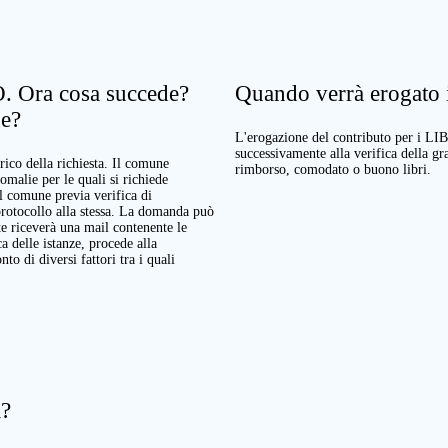
. Ora cosa succede?
Quando verrà erogato il
ne?
L'erogazione del contributo per i LI
successivamente alla verifica della g
rico della richiesta. Il comune
rimborso, comodato o buono libri.
nomalie per le quali si richiede
Il comune previa verifica di
protocollo alla stessa. La domanda può
te riceverà una mail contenente le
a delle istanze, procede alla
o di diversi fattori tra i quali
a?