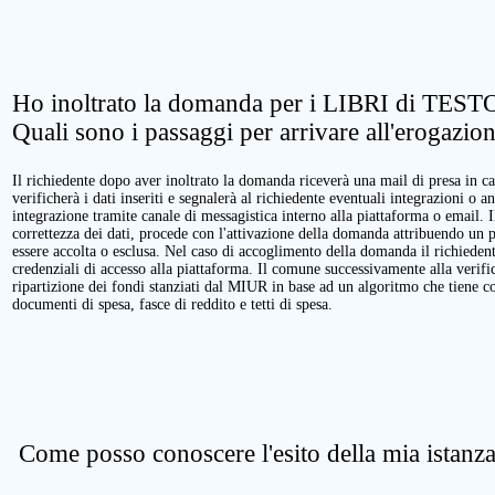
Ho inoltrato la domanda per i LIBRI di TESTO
Quali sono i passaggi per arrivare all'erogazio
Il richiedente dopo aver inoltrato la domanda riceverà una mail di presa in ca
verificherà i dati inseriti e segnalerà al richiedente eventuali integrazioni o a
integrazione tramite canale di messagistica interno alla piattaforma o email. 
correttezza dei dati, procede con l'attivazione della domanda attribuendo un 
essere accolta o esclusa. Nel caso di accoglimento della domanda il richieden
credenziali di accesso alla piattaforma. Il comune successivamente alla verific
ripartizione dei fondi stanziati dal MIUR in base ad un algoritmo che tiene cont
documenti di spesa, fasce di reddito e tetti di spesa.
Come posso conoscere l'esito della mia istanz