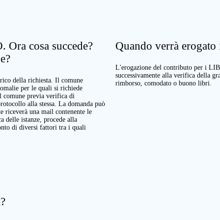
. Ora cosa succede?
Quando verrà erogato il
ne?
L'erogazione del contributo per i LI
successivamente alla verifica della g
rico della richiesta. Il comune
rimborso, comodato o buono libri.
nomalie per le quali si richiede
Il comune previa verifica di
protocollo alla stessa. La domanda può
te riceverà una mail contenente le
a delle istanze, procede alla
o di diversi fattori tra i quali
a?