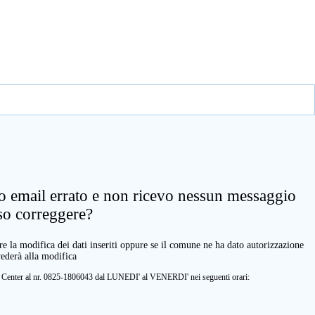
zo email errato e non ricevo nessun messaggio
so correggere?
e la modifica dei dati inseriti oppure se il comune ne ha dato autorizzazione
vederà alla modifica
ll Center al nr. 0825-1806043 dal LUNEDI' al VENERDI' nei seguenti orari: