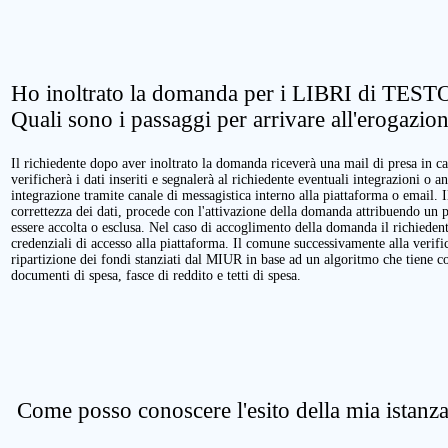
Ho inoltrato la domanda per i LIBRI di TESTO
Quali sono i passaggi per arrivare all'erogazio
Il richiedente dopo aver inoltrato la domanda riceverà una mail di presa in ca
verificherà i dati inseriti e segnalerà al richiedente eventuali integrazioni o a
integrazione tramite canale di messagistica interno alla piattaforma o email. 
correttezza dei dati, procede con l'attivazione della domanda attribuendo un 
essere accolta o esclusa. Nel caso di accoglimento della domanda il richieden
credenziali di accesso alla piattaforma. Il comune successivamente alla verific
ripartizione dei fondi stanziati dal MIUR in base ad un algoritmo che tiene cont
documenti di spesa, fasce di reddito e tetti di spesa.
Come posso conoscere l'esito della mia istanz