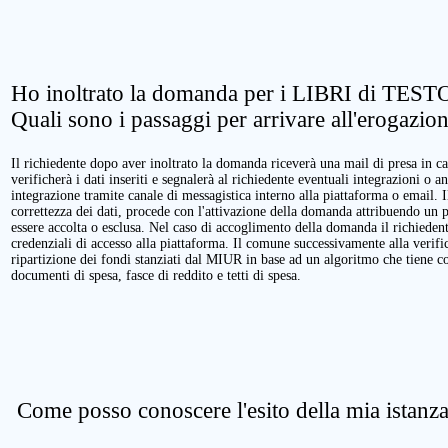
Ho inoltrato la domanda per i LIBRI di TESTO
Quali sono i passaggi per arrivare all'erogazio
Il richiedente dopo aver inoltrato la domanda riceverà una mail di presa in ca
verificherà i dati inseriti e segnalerà al richiedente eventuali integrazioni o a
integrazione tramite canale di messagistica interno alla piattaforma o email. 
correttezza dei dati, procede con l'attivazione della domanda attribuendo un 
essere accolta o esclusa. Nel caso di accoglimento della domanda il richieden
credenziali di accesso alla piattaforma. Il comune successivamente alla verific
ripartizione dei fondi stanziati dal MIUR in base ad un algoritmo che tiene cont
documenti di spesa, fasce di reddito e tetti di spesa.
Come posso conoscere l'esito della mia istanz