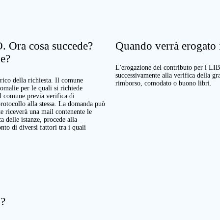
. Ora cosa succede?
Quando verrà erogato il
ne?
L'erogazione del contributo per i LI
successivamente alla verifica della g
rico della richiesta. Il comune
rimborso, comodato o buono libri.
nomalie per le quali si richiede
Il comune previa verifica di
protocollo alla stessa. La domanda può
te riceverà una mail contenente le
a delle istanze, procede alla
o di diversi fattori tra i quali
a?