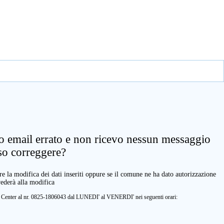
zo email errato e non ricevo nessun messaggio
so correggere?
e la modifica dei dati inseriti oppure se il comune ne ha dato autorizzazione
vederà alla modifica
ll Center al nr. 0825-1806043 dal LUNEDI' al VENERDI' nei seguenti orari: