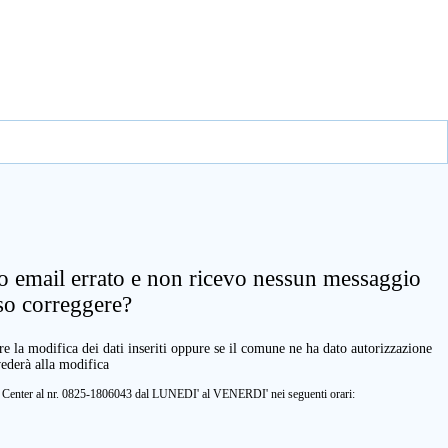
zo email errato e non ricevo nessun messaggio
so correggere?
e la modifica dei dati inseriti oppure se il comune ne ha dato autorizzazione
vederà alla modifica
ll Center al nr. 0825-1806043 dal LUNEDI' al VENERDI' nei seguenti orari: