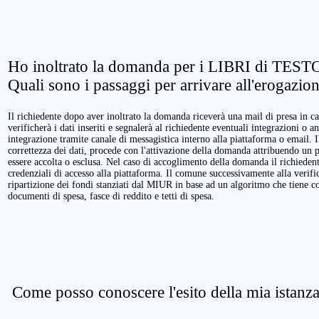
Ho inoltrato la domanda per i LIBRI di TESTO
Quali sono i passaggi per arrivare all'erogazio
Il richiedente dopo aver inoltrato la domanda riceverà una mail di presa in ca
verificherà i dati inseriti e segnalerà al richiedente eventuali integrazioni o a
integrazione tramite canale di messagistica interno alla piattaforma o email. 
correttezza dei dati, procede con l'attivazione della domanda attribuendo un 
essere accolta o esclusa. Nel caso di accoglimento della domanda il richieden
credenziali di accesso alla piattaforma. Il comune successivamente alla verific
ripartizione dei fondi stanziati dal MIUR in base ad un algoritmo che tiene cont
documenti di spesa, fasce di reddito e tetti di spesa.
Come posso conoscere l'esito della mia istanz