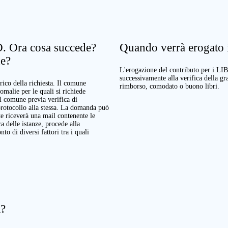
. Ora cosa succede?
Quando verrà erogato il
ne?
L'erogazione del contributo per i LI
successivamente alla verifica della g
rico della richiesta. Il comune
rimborso, comodato o buono libri.
nomalie per le quali si richiede
Il comune previa verifica di
protocollo alla stessa. La domanda può
te riceverà una mail contenente le
a delle istanze, procede alla
o di diversi fattori tra i quali
a?