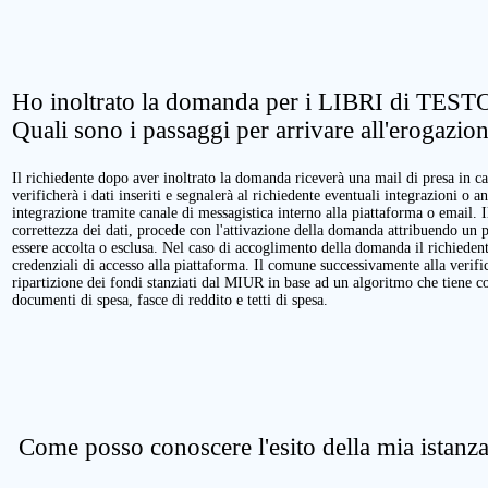
Ho inoltrato la domanda per i LIBRI di TESTO
Quali sono i passaggi per arrivare all'erogazio
Il richiedente dopo aver inoltrato la domanda riceverà una mail di presa in ca
verificherà i dati inseriti e segnalerà al richiedente eventuali integrazioni o a
integrazione tramite canale di messagistica interno alla piattaforma o email. 
correttezza dei dati, procede con l'attivazione della domanda attribuendo un 
essere accolta o esclusa. Nel caso di accoglimento della domanda il richieden
credenziali di accesso alla piattaforma. Il comune successivamente alla verific
ripartizione dei fondi stanziati dal MIUR in base ad un algoritmo che tiene cont
documenti di spesa, fasce di reddito e tetti di spesa.
Come posso conoscere l'esito della mia istanz