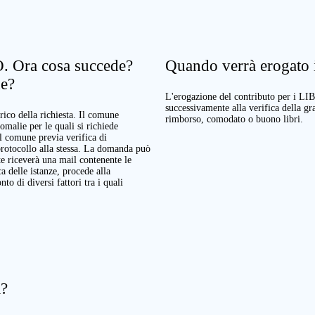
. Ora cosa succede?
Quando verrà erogato il
ne?
L'erogazione del contributo per i LI
successivamente alla verifica della g
rico della richiesta. Il comune
rimborso, comodato o buono libri.
nomalie per le quali si richiede
Il comune previa verifica di
protocollo alla stessa. La domanda può
te riceverà una mail contenente le
a delle istanze, procede alla
o di diversi fattori tra i quali
a?