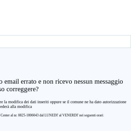
zo email errato e non ricevo nessun messaggio
so correggere?
e la modifica dei dati inseriti oppure se il comune ne ha dato autorizzazione
vederà alla modifica
ll Center al nr. 0825-1806043 dal LUNEDI' al VENERDI' nei seguenti orari: