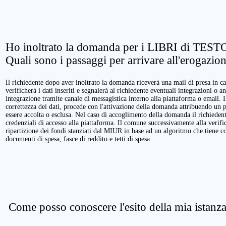
Ho inoltrato la domanda per i LIBRI di TESTO
Quali sono i passaggi per arrivare all'erogazio
Il richiedente dopo aver inoltrato la domanda riceverà una mail di presa in ca
verificherà i dati inseriti e segnalerà al richiedente eventuali integrazioni o a
integrazione tramite canale di messagistica interno alla piattaforma o email. 
correttezza dei dati, procede con l'attivazione della domanda attribuendo un 
essere accolta o esclusa. Nel caso di accoglimento della domanda il richieden
credenziali di accesso alla piattaforma. Il comune successivamente alla verific
ripartizione dei fondi stanziati dal MIUR in base ad un algoritmo che tiene cont
documenti di spesa, fasce di reddito e tetti di spesa.
Come posso conoscere l'esito della mia istanz