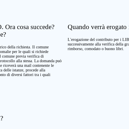
. Ora cosa succede?
Quando verrà erogato il
ne?
L'erogazione del contributo per i LI
successivamente alla verifica della g
rico della richiesta. Il comune
rimborso, comodato o buono libri.
nomalie per le quali si richiede
Il comune previa verifica di
protocollo alla stessa. La domanda può
te riceverà una mail contenente le
a delle istanze, procede alla
o di diversi fattori tra i quali
a?