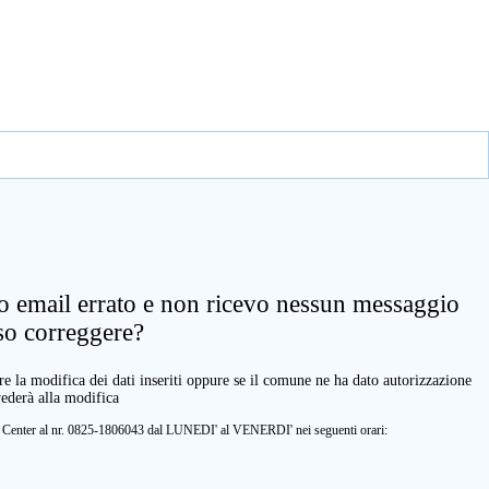
zo email errato e non ricevo nessun messaggio
so correggere?
e la modifica dei dati inseriti oppure se il comune ne ha dato autorizzazione
vederà alla modifica
ll Center al nr. 0825-1806043 dal LUNEDI' al VENERDI' nei seguenti orari: