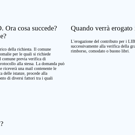
. Ora cosa succede?
Quando verrà erogato il
ne?
L'erogazione del contributo per i LI
successivamente alla verifica della g
rico della richiesta. Il comune
rimborso, comodato o buono libri.
nomalie per le quali si richiede
Il comune previa verifica di
protocollo alla stessa. La domanda può
te riceverà una mail contenente le
a delle istanze, procede alla
o di diversi fattori tra i quali
a?