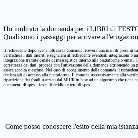
Ho inoltrato la domanda per i LIBRI di TESTO
Quali sono i passaggi per arrivare all'erogazio
Il richiedente dopo aver inoltrato la domanda riceverà una mail di presa in ca
verificherà i dati inseriti e segnalerà al richiedente eventuali integrazioni o a
integrazione tramite canale di messagistica interno alla piattaforma o email. 
correttezza dei dati, procede con l'attivazione della domanda attribuendo un 
essere accolta o esclusa. Nel caso di accoglimento della domanda il richieden
credenziali di accesso alla piattaforma. Il comune successivamente alla verific
ripartizione dei fondi stanziati dal MIUR in base ad un algoritmo che tiene cont
documenti di spesa, fasce di reddito e tetti di spesa.
Come posso conoscere l'esito della mia istanz