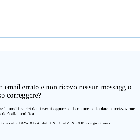
zo email errato e non ricevo nessun messaggio
so correggere?
e la modifica dei dati inseriti oppure se il comune ne ha dato autorizzazione
vederà alla modifica
ll Center al nr. 0825-1806043 dal LUNEDI' al VENERDI' nei seguenti orari: