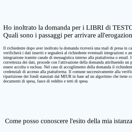
Ho inoltrato la domanda per i LIBRI di TESTO
Quali sono i passaggi per arrivare all'erogazio
Il richiedente dopo aver inoltrato la domanda riceverà una mail di presa in ca
verificherà i dati inseriti e segnalerà al richiedente eventuali integrazioni o a
integrazione tramite canale di messagistica interno alla piattaforma o email. 
correttezza dei dati, procede con l'attivazione della domanda attribuendo un 
essere accolta o esclusa. Nel caso di accoglimento della domanda il richieden
credenziali di accesso alla piattaforma. Il comune successivamente alla verific
ripartizione dei fondi stanziati dal MIUR in base ad un algoritmo che tiene cont
documenti di spesa, fasce di reddito e tetti di spesa.
Come posso conoscere l'esito della mia istanz