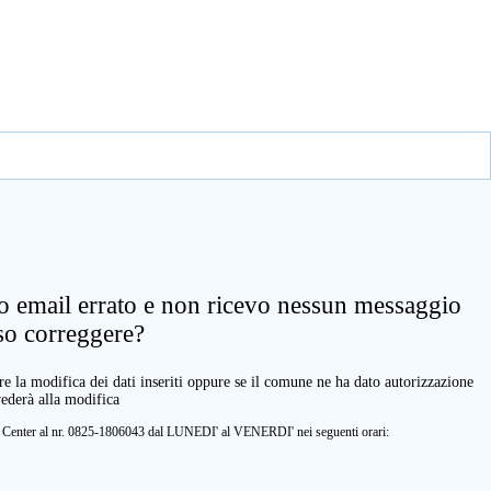
zo email errato e non ricevo nessun messaggio
so correggere?
e la modifica dei dati inseriti oppure se il comune ne ha dato autorizzazione
vederà alla modifica
ll Center al nr. 0825-1806043 dal LUNEDI' al VENERDI' nei seguenti orari: