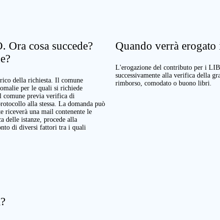
. Ora cosa succede?
Quando verrà erogato il
ne?
L'erogazione del contributo per i LI
successivamente alla verifica della g
rico della richiesta. Il comune
rimborso, comodato o buono libri.
nomalie per le quali si richiede
Il comune previa verifica di
protocollo alla stessa. La domanda può
te riceverà una mail contenente le
a delle istanze, procede alla
o di diversi fattori tra i quali
a?