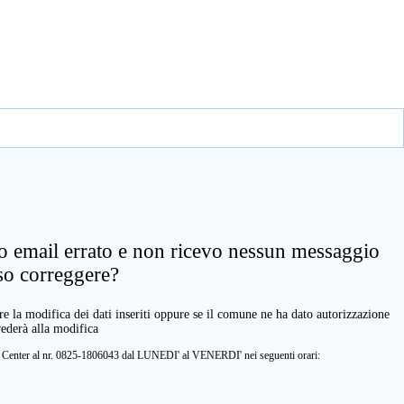
zo email errato e non ricevo nessun messaggio
so correggere?
e la modifica dei dati inseriti oppure se il comune ne ha dato autorizzazione
vederà alla modifica
ll Center al nr. 0825-1806043 dal LUNEDI' al VENERDI' nei seguenti orari: