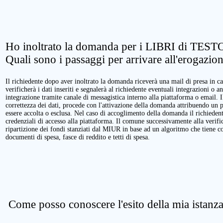
Ho inoltrato la domanda per i LIBRI di TESTO
Quali sono i passaggi per arrivare all'erogazio
Il richiedente dopo aver inoltrato la domanda riceverà una mail di presa in ca
verificherà i dati inseriti e segnalerà al richiedente eventuali integrazioni o a
integrazione tramite canale di messagistica interno alla piattaforma o email. 
correttezza dei dati, procede con l'attivazione della domanda attribuendo un 
essere accolta o esclusa. Nel caso di accoglimento della domanda il richieden
credenziali di accesso alla piattaforma. Il comune successivamente alla verific
ripartizione dei fondi stanziati dal MIUR in base ad un algoritmo che tiene cont
documenti di spesa, fasce di reddito e tetti di spesa.
Come posso conoscere l'esito della mia istanz