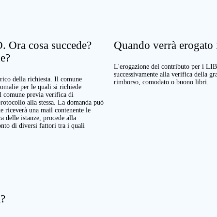
. Ora cosa succede?
Quando verrà erogato il
ne?
L'erogazione del contributo per i LI
successivamente alla verifica della g
rico della richiesta. Il comune
rimborso, comodato o buono libri.
nomalie per le quali si richiede
Il comune previa verifica di
protocollo alla stessa. La domanda può
te riceverà una mail contenente le
a delle istanze, procede alla
o di diversi fattori tra i quali
a?