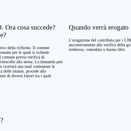
. Ora cosa succede?
Quando verrà erogato il
ne?
L'erogazione del contributo per i LI
successivamente alla verifica della g
rico della richiesta. Il comune
rimborso, comodato o buono libri.
nomalie per le quali si richiede
Il comune previa verifica di
protocollo alla stessa. La domanda può
te riceverà una mail contenente le
a delle istanze, procede alla
o di diversi fattori tra i quali
a?