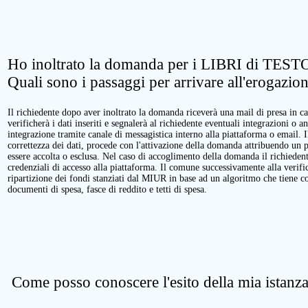
Ho inoltrato la domanda per i LIBRI di TESTO
Quali sono i passaggi per arrivare all'erogazio
Il richiedente dopo aver inoltrato la domanda riceverà una mail di presa in ca
verificherà i dati inseriti e segnalerà al richiedente eventuali integrazioni o a
integrazione tramite canale di messagistica interno alla piattaforma o email. 
correttezza dei dati, procede con l'attivazione della domanda attribuendo un 
essere accolta o esclusa. Nel caso di accoglimento della domanda il richieden
credenziali di accesso alla piattaforma. Il comune successivamente alla verific
ripartizione dei fondi stanziati dal MIUR in base ad un algoritmo che tiene cont
documenti di spesa, fasce di reddito e tetti di spesa.
Come posso conoscere l'esito della mia istanz