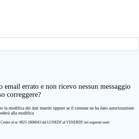
zo email errato e non ricevo nessun messaggio
so correggere?
e la modifica dei dati inseriti oppure se il comune ne ha dato autorizzazione
vederà alla modifica
ll Center al nr. 0825-1806043 dal LUNEDI' al VENERDI' nei seguenti orari: