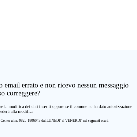
zo email errato e non ricevo nessun messaggio
so correggere?
e la modifica dei dati inseriti oppure se il comune ne ha dato autorizzazione
vederà alla modifica
ll Center al nr. 0825-1806043 dal LUNEDI' al VENERDI' nei seguenti orari: