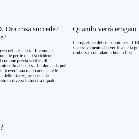
. Ora cosa succede?
Quando verrà erogato il
ne?
L'erogazione del contributo per i LI
successivamente alla verifica della g
rico della richiesta. Il comune
rimborso, comodato o buono libri.
nomalie per le quali si richiede
Il comune previa verifica di
protocollo alla stessa. La domanda può
te riceverà una mail contenente le
a delle istanze, procede alla
o di diversi fattori tra i quali
a?