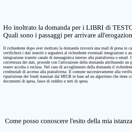
Ho inoltrato la domanda per i LIBRI di TESTO
Quali sono i passaggi per arrivare all'erogazio
Il richiedente dopo aver inoltrato la domanda riceverà una mail di presa in ca
verificherà i dati inseriti e segnalerà al richiedente eventuali integrazioni o a
integrazione tramite canale di messagistica interno alla piattaforma o email. 
correttezza dei dati, procede con l'attivazione della domanda attribuendo un 
essere accolta o esclusa. Nel caso di accoglimento della domanda il richieden
credenziali di accesso alla piattaforma. Il comune successivamente alla verific
ripartizione dei fondi stanziati dal MIUR in base ad un algoritmo che tiene cont
documenti di spesa, fasce di reddito e tetti di spesa.
Come posso conoscere l'esito della mia istanz