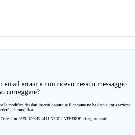
zo email errato e non ricevo nessun messaggio
so correggere?
e la modifica dei dati inseriti oppure se il comune ne ha dato autorizzazione
vederà alla modifica
ll Center al nr. 0825-1806043 dal LUNEDI' al VENERDI' nei seguenti orari: