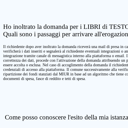
Ho inoltrato la domanda per i LIBRI di TESTO
Quali sono i passaggi per arrivare all'erogazio
Il richiedente dopo aver inoltrato la domanda riceverà una mail di presa in ca
verificherà i dati inseriti e segnalerà al richiedente eventuali integrazioni o a
integrazione tramite canale di messagistica interno alla piattaforma o email. 
correttezza dei dati, procede con l'attivazione della domanda attribuendo un 
essere accolta o esclusa. Nel caso di accoglimento della domanda il richieden
credenziali di accesso alla piattaforma. Il comune successivamente alla verific
ripartizione dei fondi stanziati dal MIUR in base ad un algoritmo che tiene cont
documenti di spesa, fasce di reddito e tetti di spesa.
Come posso conoscere l'esito della mia istanz