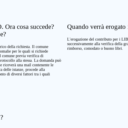
. Ora cosa succede?
Quando verrà erogato il
ne?
L'erogazione del contributo per i LI
successivamente alla verifica della g
rico della richiesta. Il comune
rimborso, comodato o buono libri.
nomalie per le quali si richiede
Il comune previa verifica di
protocollo alla stessa. La domanda può
te riceverà una mail contenente le
a delle istanze, procede alla
o di diversi fattori tra i quali
a?