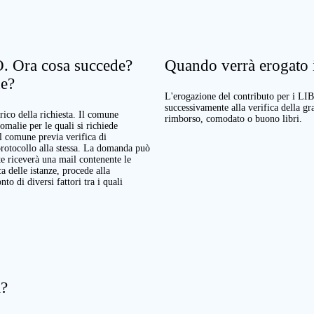
. Ora cosa succede?
Quando verrà erogato il
ne?
L'erogazione del contributo per i LI
successivamente alla verifica della g
rico della richiesta. Il comune
rimborso, comodato o buono libri.
nomalie per le quali si richiede
Il comune previa verifica di
protocollo alla stessa. La domanda può
te riceverà una mail contenente le
a delle istanze, procede alla
o di diversi fattori tra i quali
a?