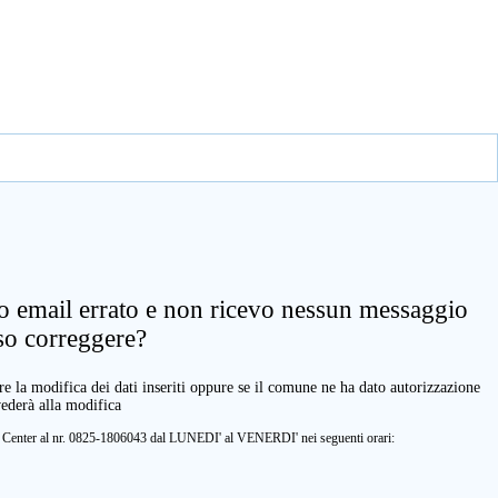
zo email errato e non ricevo nessun messaggio
so correggere?
e la modifica dei dati inseriti oppure se il comune ne ha dato autorizzazione
vederà alla modifica
ll Center al nr. 0825-1806043 dal LUNEDI' al VENERDI' nei seguenti orari: