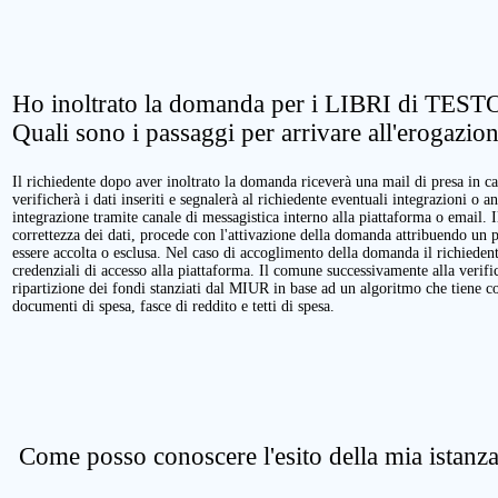
Ho inoltrato la domanda per i LIBRI di TESTO
Quali sono i passaggi per arrivare all'erogazio
Il richiedente dopo aver inoltrato la domanda riceverà una mail di presa in ca
verificherà i dati inseriti e segnalerà al richiedente eventuali integrazioni o a
integrazione tramite canale di messagistica interno alla piattaforma o email. 
correttezza dei dati, procede con l'attivazione della domanda attribuendo un 
essere accolta o esclusa. Nel caso di accoglimento della domanda il richieden
credenziali di accesso alla piattaforma. Il comune successivamente alla verific
ripartizione dei fondi stanziati dal MIUR in base ad un algoritmo che tiene cont
documenti di spesa, fasce di reddito e tetti di spesa.
Come posso conoscere l'esito della mia istanz