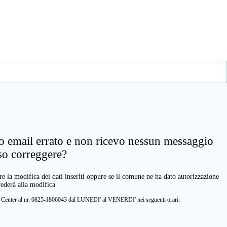
zo email errato e non ricevo nessun messaggio
so correggere?
e la modifica dei dati inseriti oppure se il comune ne ha dato autorizzazione
vederà alla modifica
ll Center al nr. 0825-1806043 dal LUNEDI' al VENERDI' nei seguenti orari: