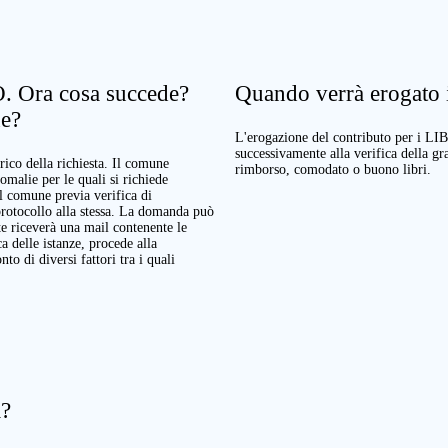
. Ora cosa succede?
Quando verrà erogato il
ne?
L'erogazione del contributo per i LI
successivamente alla verifica della g
rico della richiesta. Il comune
rimborso, comodato o buono libri.
nomalie per le quali si richiede
Il comune previa verifica di
protocollo alla stessa. La domanda può
te riceverà una mail contenente le
a delle istanze, procede alla
o di diversi fattori tra i quali
a?