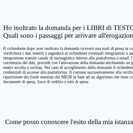
Ho inoltrato la domanda per i LIBRI di TESTO
Quali sono i passaggi per arrivare all'erogazio
Il richiedente dopo aver inoltrato la domanda riceverà una mail di presa in ca
verificherà i dati inseriti e segnalerà al richiedente eventuali integrazioni o a
integrazione tramite canale di messagistica interno alla piattaforma o email. 
correttezza dei dati, procede con l'attivazione della domanda attribuendo un 
essere accolta o esclusa. Nel caso di accoglimento della domanda il richieden
credenziali di accesso alla piattaforma. Il comune successivamente alla verific
ripartizione dei fondi stanziati dal MIUR in base ad un algoritmo che tiene cont
documenti di spesa, fasce di reddito e tetti di spesa.
Come posso conoscere l'esito della mia istanz