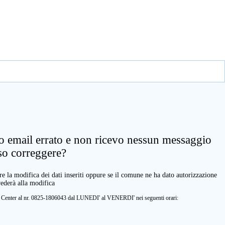
zo email errato e non ricevo nessun messaggio
so correggere?
e la modifica dei dati inseriti oppure se il comune ne ha dato autorizzazione
vederà alla modifica
ll Center al nr. 0825-1806043 dal LUNEDI' al VENERDI' nei seguenti orari: