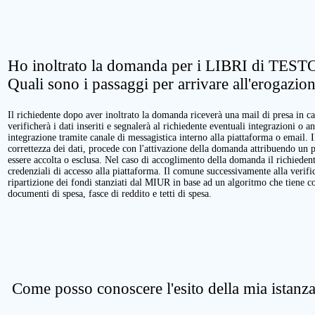
Ho inoltrato la domanda per i LIBRI di TESTO
Quali sono i passaggi per arrivare all'erogazio
Il richiedente dopo aver inoltrato la domanda riceverà una mail di presa in ca
verificherà i dati inseriti e segnalerà al richiedente eventuali integrazioni o a
integrazione tramite canale di messagistica interno alla piattaforma o email. 
correttezza dei dati, procede con l'attivazione della domanda attribuendo un 
essere accolta o esclusa. Nel caso di accoglimento della domanda il richieden
credenziali di accesso alla piattaforma. Il comune successivamente alla verific
ripartizione dei fondi stanziati dal MIUR in base ad un algoritmo che tiene cont
documenti di spesa, fasce di reddito e tetti di spesa.
Come posso conoscere l'esito della mia istanz