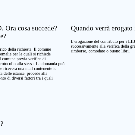
. Ora cosa succede?
Quando verrà erogato il
ne?
L'erogazione del contributo per i LI
successivamente alla verifica della g
rico della richiesta. Il comune
rimborso, comodato o buono libri.
nomalie per le quali si richiede
Il comune previa verifica di
protocollo alla stessa. La domanda può
te riceverà una mail contenente le
a delle istanze, procede alla
o di diversi fattori tra i quali
a?