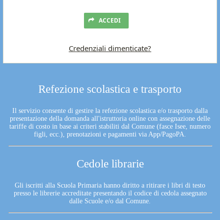
ACCEDI
Credenziali dimenticate?
Refezione scolastica e trasporto
Il servizio consente di gestire la refezione scolastica e/o trasporto dalla
presentazione della domanda all'istruttoria online con assegnazione delle
tariffe di costo in base ai criteri stabiliti dal Comune (fasce Isee, numero
figli, ecc.), prenotazioni e pagamenti via App/PagoPA.
Cedole librarie
Gli iscritti alla Scuola Primaria hanno diritto a ritirare i libri di testo
presso le librerie accreditate presentando il codice di cedola assegnato
dalle Scuole e/o dal Comune.