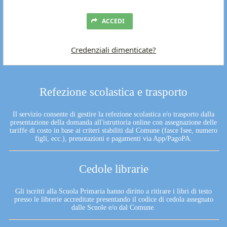
ACCEDI
Credenziali dimenticate?
Refezione scolastica e trasporto
Il servizio consente di gestire la refezione scolastica e/o trasporto dalla
presentazione della domanda all'istruttoria online con assegnazione delle
tariffe di costo in base ai criteri stabiliti dal Comune (fasce Isee, numero
figli, ecc.), prenotazioni e pagamenti via App/PagoPA.
Cedole librarie
Gli iscritti alla Scuola Primaria hanno diritto a ritirare i libri di testo
presso le librerie accreditate presentando il codice di cedola assegnato
dalle Scuole e/o dal Comune.