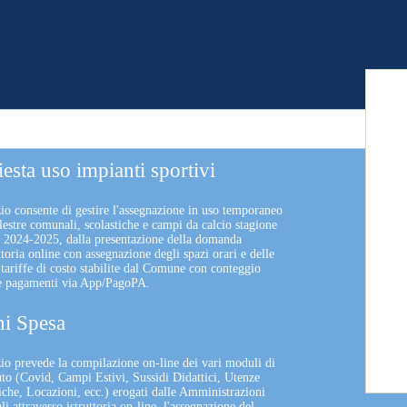
iesta uso impianti sportivi
zio consente di gestire l'assegnazione in uso temporaneo
lestre comunali, scolastiche e campi da calcio stagione
a 2024-2025, dalla presentazione della domanda
uttoria online con assegnazione degli spazi orari e delle
 tariffe di costo stabilite dal Comune con conteggio
 e pagamenti via App/PagoPA.
i Spesa
izio prevede la compilazione on-line dei vari moduli di
uto (Covid, Campi Estivi, Sussidi Didattici, Utenze
che, Locazioni, ecc.) erogati dalle Amministrazioni
 attraverso istruttoria on-line, l'assegnazione del