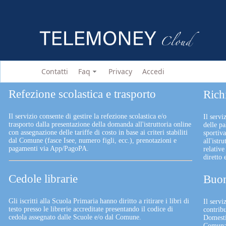
Contatti
Faq
Privacy
Accedi
Refezione scolastica e trasporto
Rich
Il servizio consente di gestire la refezione scolastica e/o
Il servi
trasporto dalla presentazione della domanda all'istruttoria online
delle pa
con assegnazione delle tariffe di costo in base ai criteri stabiliti
sportiv
dal Comune (fasce Isee, numero figli, ecc.), prenotazioni e
all'istr
pagamenti via App/PagoPA.
relative
diretto
Cedole librarie
Buon
Gli iscritti alla Scuola Primaria hanno diritto a ritirare i libri di
Il serv
testo presso le librerie accreditate presentando il codice di
contrib
cedola assegnato dalle Scuole e/o dal Comune.
Domesti
Comunali