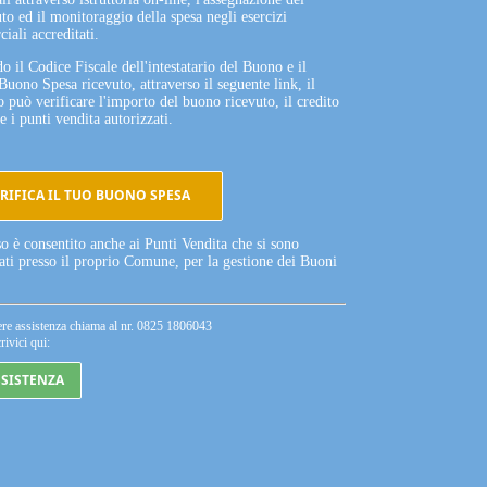
to ed il monitoraggio della spesa negli esercizi
iali accreditati.
o il Codice Fiscale dell'intestatario del Buono e il
Buono Spesa ricevuto, attraverso il seguente link, il
o può verificare l'importo del buono ricevuto, il credito
e i punti vendita autorizzati.
RIFICA IL TUO BUONO SPESA
so è consentito anche ai Punti Vendita che si sono
tati presso il proprio Comune, per la gestione dei Buoni
ere assistenza chiama al nr. 0825 1806043
rivici qui:
SSISTENZA