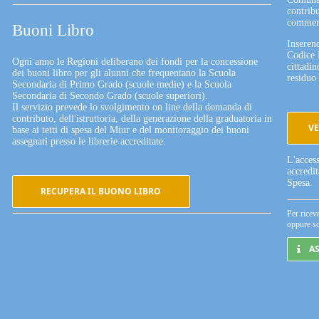
contribu
commerc
Buoni Libro
Inserend
Codice 
Ogni anno le Regioni deliberano dei fondi per la concessione
cittadin
dei buoni libro per gli alunni che frequentano la Scuola
residuo 
Secondaria di Primo Grado (scuole medie) e la Scuola
Secondaria di Secondo Grado (scuole superiori).
Il servizio prevede lo svolgimento on line della domanda di
contributo, dell'istruttoria, della generazione della graduatoria in
VE
base ai tetti di spesa del Miur e del monitoraggio dei buoni
assegnati presso le librerie accreditate.
L'acces
accredi
Spesa.
RECUPERA IL BUONO LIBRO
Per ricev
oppure sc
A