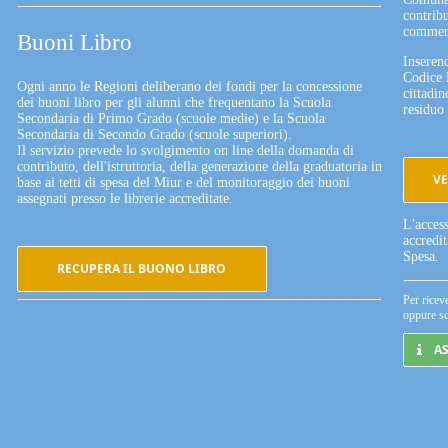
contribu
commerc
Buoni Libro
Inserend
Codice 
Ogni anno le Regioni deliberano dei fondi per la concessione
cittadin
dei buoni libro per gli alunni che frequentano la Scuola
residuo 
Secondaria di Primo Grado (scuole medie) e la Scuola
Secondaria di Secondo Grado (scuole superiori).
Il servizio prevede lo svolgimento on line della domanda di
contributo, dell'istruttoria, della generazione della graduatoria in
VE
base ai tetti di spesa del Miur e del monitoraggio dei buoni
assegnati presso le librerie accreditate.
L'acces
accredi
Spesa.
RECUPERA IL BUONO LIBRO
Per ricev
oppure sc
A