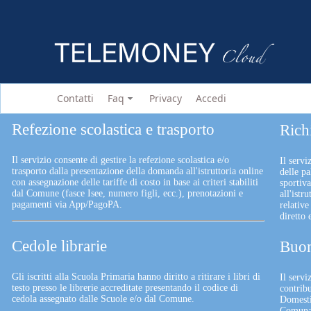
Contatti
Faq
Privacy
Accedi
Refezione scolastica e trasporto
Rich
Il servizio consente di gestire la refezione scolastica e/o
Il servi
trasporto dalla presentazione della domanda all'istruttoria online
delle pa
con assegnazione delle tariffe di costo in base ai criteri stabiliti
sportiv
dal Comune (fasce Isee, numero figli, ecc.), prenotazioni e
all'istr
pagamenti via App/PagoPA.
relative
diretto
Cedole librarie
Buon
Gli iscritti alla Scuola Primaria hanno diritto a ritirare i libri di
Il serv
testo presso le librerie accreditate presentando il codice di
contrib
cedola assegnato dalle Scuole e/o dal Comune.
Domesti
Comunali