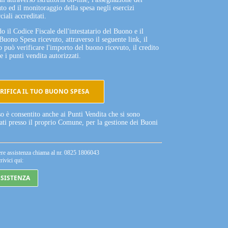
to ed il monitoraggio della spesa negli esercizi
iali accreditati.
o il Codice Fiscale dell'intestatario del Buono e il
Buono Spesa ricevuto, attraverso il seguente link, il
o può verificare l'importo del buono ricevuto, il credito
e i punti vendita autorizzati.
RIFICA IL TUO BUONO SPESA
so è consentito anche ai Punti Vendita che si sono
tati presso il proprio Comune, per la gestione dei Buoni
ere assistenza chiama al nr. 0825 1806043
rivici qui:
SSISTENZA