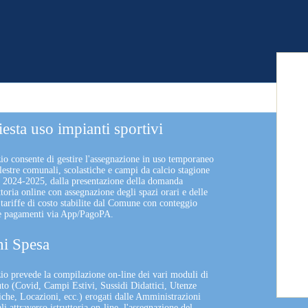
iesta uso impianti sportivi
zio consente di gestire l'assegnazione in uso temporaneo
lestre comunali, scolastiche e campi da calcio stagione
a 2024-2025, dalla presentazione della domanda
uttoria online con assegnazione degli spazi orari e delle
 tariffe di costo stabilite dal Comune con conteggio
 e pagamenti via App/PagoPA.
i Spesa
izio prevede la compilazione on-line dei vari moduli di
uto (Covid, Campi Estivi, Sussidi Didattici, Utenze
che, Locazioni, ecc.) erogati dalle Amministrazioni
 attraverso istruttoria on-line, l'assegnazione del