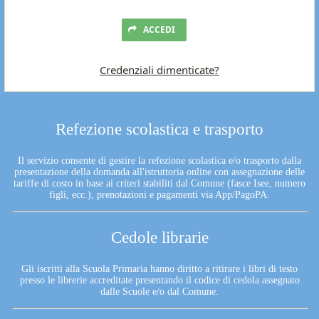
ACCEDI
Credenziali dimenticate?
Refezione scolastica e trasporto
Il servizio consente di gestire la refezione scolastica e/o trasporto dalla
presentazione della domanda all'istruttoria online con assegnazione delle
tariffe di costo in base ai criteri stabiliti dal Comune (fasce Isee, numero
figli, ecc.), prenotazioni e pagamenti via App/PagoPA.
Cedole librarie
Gli iscritti alla Scuola Primaria hanno diritto a ritirare i libri di testo
presso le librerie accreditate presentando il codice di cedola assegnato
dalle Scuole e/o dal Comune.