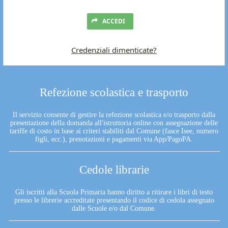
ACCEDI
Credenziali dimenticate?
Refezione scolastica e trasporto
Il servizio consente di gestire la refezione scolastica e/o trasporto dalla
presentazione della domanda all'istruttoria online con assegnazione delle
tariffe di costo in base ai criteri stabiliti dal Comune (fasce Isee, numero
figli, ecc.), prenotazioni e pagamenti via App/PagoPA.
Cedole librarie
Gli iscritti alla Scuola Primaria hanno diritto a ritirare i libri di testo
presso le librerie accreditate presentando il codice di cedola assegnato
dalle Scuole e/o dal Comune.