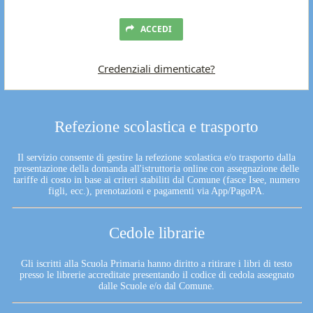
ACCEDI
Credenziali dimenticate?
Refezione scolastica e trasporto
Il servizio consente di gestire la refezione scolastica e/o trasporto dalla
presentazione della domanda all'istruttoria online con assegnazione delle
tariffe di costo in base ai criteri stabiliti dal Comune (fasce Isee, numero
figli, ecc.), prenotazioni e pagamenti via App/PagoPA.
Cedole librarie
Gli iscritti alla Scuola Primaria hanno diritto a ritirare i libri di testo
presso le librerie accreditate presentando il codice di cedola assegnato
dalle Scuole e/o dal Comune.