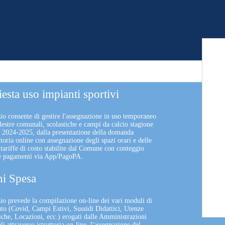
iesta uso impianti sportivi
zio consente di gestire l'assegnazione in uso temporaneo
lestre comunali, scolastiche e campi da calcio stagione
a 2024-2025, dalla presentazione della domanda
uttoria online con assegnazione degli spazi orari e delle
 tariffe di costo stabilite dal Comune con conteggio
 e pagamenti via App/PagoPA.
i Spesa
izio prevede la compilazione on-line dei vari moduli di
uto (Covid, Campi Estivi, Sussidi Didattici, Utenze
che, Locazioni, ecc.) erogati dalle Amministrazioni
 attraverso istruttoria on-line, l'assegnazione del