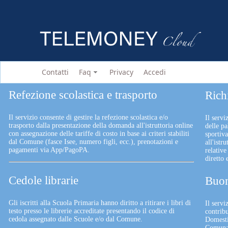
Contatti
Faq
Privacy
Accedi
Refezione scolastica e trasporto
Rich
Il servizio consente di gestire la refezione scolastica e/o
Il servi
trasporto dalla presentazione della domanda all'istruttoria online
delle pa
con assegnazione delle tariffe di costo in base ai criteri stabiliti
sportiv
dal Comune (fasce Isee, numero figli, ecc.), prenotazioni e
all'istr
pagamenti via App/PagoPA.
relative
diretto
Cedole librarie
Buon
Gli iscritti alla Scuola Primaria hanno diritto a ritirare i libri di
Il serv
testo presso le librerie accreditate presentando il codice di
contrib
cedola assegnato dalle Scuole e/o dal Comune.
Domesti
Comunali