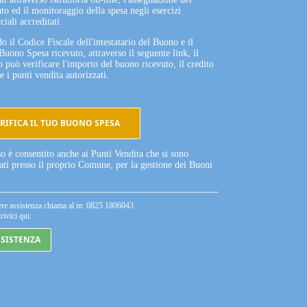
to ed il monitoraggio della spesa negli esercizi
iali accreditati.
o il Codice Fiscale dell'intestatario del Buono e il
Buono Spesa ricevuto, attraverso il seguente link, il
o può verificare l'importo del buono ricevuto, il credito
e i punti vendita autorizzati.
RIFICA IL TUO BUONO SPESA
so è consentito anche ai Punti Vendita che si sono
tati presso il proprio Comune, per la gestione dei Buoni
ere assistenza chiama al nr. 0825 1806043
rivici qui:
SSISTENZA