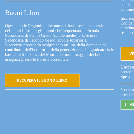
contribu
commerc
Buoni Libro
Inserend
Codice 
Ogni anno le Regioni deliberano dei fondi per la concessione
cittadin
dei buoni libro per gli alunni che frequentano la Scuola
residuo 
Secondaria di Primo Grado (scuole medie) e la Scuola
Secondaria di Secondo Grado (scuole superiori).
Il servizio prevede lo svolgimento on line della domanda di
contributo, dell'istruttoria, della generazione della graduatoria in
VE
base ai tetti di spesa del Miur e del monitoraggio dei buoni
assegnati presso le librerie accreditate.
L'acces
accredi
Spesa.
RECUPERA IL BUONO LIBRO
Per ricev
oppure sc
A