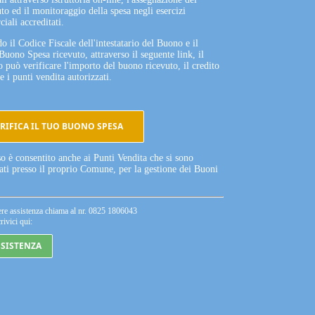
to ed il monitoraggio della spesa negli esercizi
iali accreditati.
o il Codice Fiscale dell'intestatario del Buono e il
Buono Spesa ricevuto, attraverso il seguente link, il
o può verificare l'importo del buono ricevuto, il credito
e i punti vendita autorizzati.
RIFICA IL TUO BUONO SPESA
so è consentito anche ai Punti Vendita che si sono
tati presso il proprio Comune, per la gestione dei Buoni
ere assistenza chiama al nr. 0825 1806043
rivici qui:
SSISTENZA