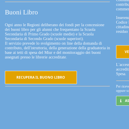
contribu
commerc
Buoni Libro
Inserend
Codice 
Ogni anno le Regioni deliberano dei fondi per la concessione
cittadin
dei buoni libro per gli alunni che frequentano la Scuola
residuo 
Secondaria di Primo Grado (scuole medie) e la Scuola
Secondaria di Secondo Grado (scuole superiori).
Il servizio prevede lo svolgimento on line della domanda di
contributo, dell'istruttoria, della generazione della graduatoria in
VE
base ai tetti di spesa del Miur e del monitoraggio dei buoni
assegnati presso le librerie accreditate.
L'acces
accredi
Spesa.
RECUPERA IL BUONO LIBRO
Per ricev
oppure sc
A