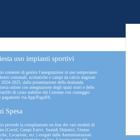
iesta uso impianti sportivi
zio consente di gestire l'assegnazione in uso temporaneo
lestre comunali, scolastiche e campi da calcio stagione
a 2024-2025, dalla presentazione della domanda
uttoria online con assegnazione degli spazi orari e delle
 tariffe di costo stabilite dal Comune con conteggio
 e pagamenti via App/PagoPA.
i Spesa
izio prevede la compilazione on-line dei vari moduli di
uto (Covid, Campi Estivi, Sussidi Didattici, Utenze
che, Locazioni, ecc.) erogati dalle Amministrazioni
 attraverso istruttoria on-line, l'assegnazione del