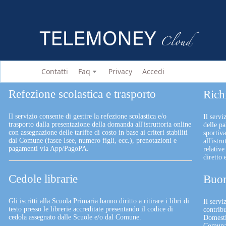
Contatti
Faq
Privacy
Accedi
Refezione scolastica e trasporto
Rich
Il servizio consente di gestire la refezione scolastica e/o
Il servi
trasporto dalla presentazione della domanda all'istruttoria online
delle pa
con assegnazione delle tariffe di costo in base ai criteri stabiliti
sportiv
dal Comune (fasce Isee, numero figli, ecc.), prenotazioni e
all'istr
pagamenti via App/PagoPA.
relative
diretto
Cedole librarie
Buon
Gli iscritti alla Scuola Primaria hanno diritto a ritirare i libri di
Il serv
testo presso le librerie accreditate presentando il codice di
contrib
cedola assegnato dalle Scuole e/o dal Comune.
Domesti
Comunali