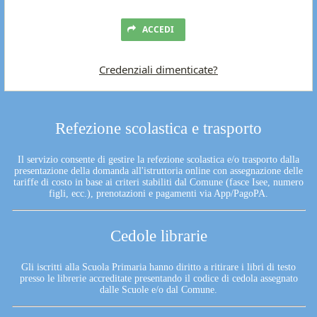
ACCEDI
Credenziali dimenticate?
Refezione scolastica e trasporto
Il servizio consente di gestire la refezione scolastica e/o trasporto dalla
presentazione della domanda all'istruttoria online con assegnazione delle
tariffe di costo in base ai criteri stabiliti dal Comune (fasce Isee, numero
figli, ecc.), prenotazioni e pagamenti via App/PagoPA.
Cedole librarie
Gli iscritti alla Scuola Primaria hanno diritto a ritirare i libri di testo
presso le librerie accreditate presentando il codice di cedola assegnato
dalle Scuole e/o dal Comune.