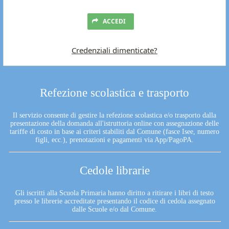
ACCEDI
Credenziali dimenticate?
Refezione scolastica e trasporto
Il servizio consente di gestire la refezione scolastica e/o trasporto dalla
presentazione della domanda all'istruttoria online con assegnazione delle
tariffe di costo in base ai criteri stabiliti dal Comune (fasce Isee, numero
figli, ecc.), prenotazioni e pagamenti via App/PagoPA.
Cedole librarie
Gli iscritti alla Scuola Primaria hanno diritto a ritirare i libri di testo
presso le librerie accreditate presentando il codice di cedola assegnato
dalle Scuole e/o dal Comune.