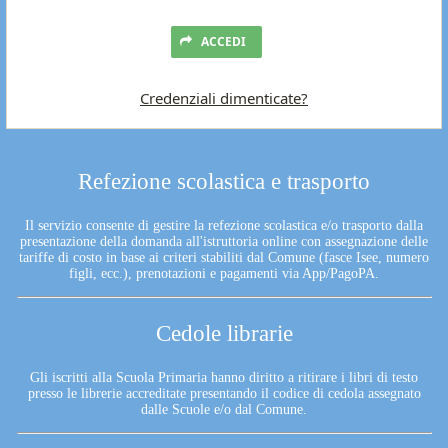
ACCEDI
Credenziali dimenticate?
Refezione scolastica e trasporto
Il servizio consente di gestire la refezione scolastica e/o trasporto dalla
presentazione della domanda all'istruttoria online con assegnazione delle
tariffe di costo in base ai criteri stabiliti dal Comune (fasce Isee, numero
figli, ecc.), prenotazioni e pagamenti via App/PagoPA.
Cedole librarie
Gli iscritti alla Scuola Primaria hanno diritto a ritirare i libri di testo
presso le librerie accreditate presentando il codice di cedola assegnato
dalle Scuole e/o dal Comune.