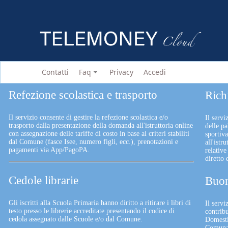
Contatti
Faq
Privacy
Accedi
Refezione scolastica e trasporto
Rich
Il servizio consente di gestire la refezione scolastica e/o
Il servi
trasporto dalla presentazione della domanda all'istruttoria online
delle pa
con assegnazione delle tariffe di costo in base ai criteri stabiliti
sportiv
dal Comune (fasce Isee, numero figli, ecc.), prenotazioni e
all'istr
pagamenti via App/PagoPA.
relative
diretto
Cedole librarie
Buon
Gli iscritti alla Scuola Primaria hanno diritto a ritirare i libri di
Il serv
testo presso le librerie accreditate presentando il codice di
contrib
cedola assegnato dalle Scuole e/o dal Comune.
Domesti
Comunali