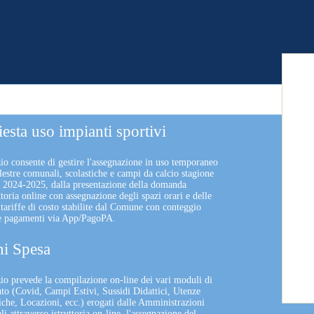
iesta uso impianti sportivi
zio consente di gestire l'assegnazione in uso temporaneo
lestre comunali, scolastiche e campi da calcio stagione
a 2024-2025, dalla presentazione della domanda
uttoria online con assegnazione degli spazi orari e delle
 tariffe di costo stabilite dal Comune con conteggio
 e pagamenti via App/PagoPA.
i Spesa
izio prevede la compilazione on-line dei vari moduli di
uto (Covid, Campi Estivi, Sussidi Didattici, Utenze
che, Locazioni, ecc.) erogati dalle Amministrazioni
 attraverso istruttoria on-line, l'assegnazione del