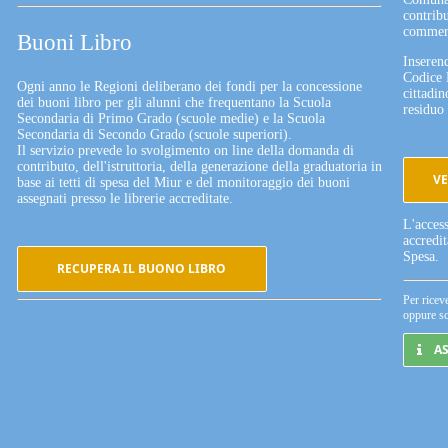
contribu
commerc
Buoni Libro
Inserend
Codice 
Ogni anno le Regioni deliberano dei fondi per la concessione
cittadin
dei buoni libro per gli alunni che frequentano la Scuola
residuo 
Secondaria di Primo Grado (scuole medie) e la Scuola
Secondaria di Secondo Grado (scuole superiori).
Il servizio prevede lo svolgimento on line della domanda di
contributo, dell'istruttoria, della generazione della graduatoria in
VE
base ai tetti di spesa del Miur e del monitoraggio dei buoni
assegnati presso le librerie accreditate.
L'acces
accredi
Spesa.
RECUPERA IL BUONO LIBRO
Per ricev
oppure sc
A