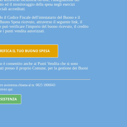
to ed il monitoraggio della spesa negli esercizi
iali accreditati.
o il Codice Fiscale dell'intestatario del Buono e il
Buono Spesa ricevuto, attraverso il seguente link, il
o può verificare l'importo del buono ricevuto, il credito
e i punti vendita autorizzati.
RIFICA IL TUO BUONO SPESA
so è consentito anche ai Punti Vendita che si sono
tati presso il proprio Comune, per la gestione dei Buoni
ere assistenza chiama al nr. 0825 1806043
rivici qui:
SSISTENZA