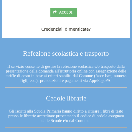
ACCEDI
Credenziali dimenticate?
Refezione scolastica e trasporto
Il servizio consente di gestire la refezione scolastica e/o trasporto dalla
presentazione della domanda all'istruttoria online con assegnazione delle
tariffe di costo in base ai criteri stabiliti dal Comune (fasce Isee, numero
figli, ecc.), prenotazioni e pagamenti via App/PagoPA.
Cedole librarie
Gli iscritti alla Scuola Primaria hanno diritto a ritirare i libri di testo
presso le librerie accreditate presentando il codice di cedola assegnato
dalle Scuole e/o dal Comune.