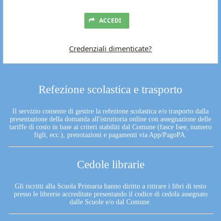
ACCEDI
Credenziali dimenticate?
Refezione scolastica e trasporto
Il servizio consente di gestire la refezione scolastica e/o trasporto dalla
presentazione della domanda all'istruttoria online con assegnazione delle
tariffe di costo in base ai criteri stabiliti dal Comune (fasce Isee, numero
figli, ecc.), prenotazioni e pagamenti via App/PagoPA.
Cedole librarie
Gli iscritti alla Scuola Primaria hanno diritto a ritirare i libri di testo
presso le librerie accreditate presentando il codice di cedola assegnato
dalle Scuole e/o dal Comune.