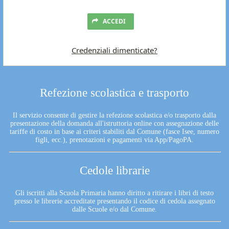
ACCEDI
Credenziali dimenticate?
Refezione scolastica e trasporto
Il servizio consente di gestire la refezione scolastica e/o trasporto dalla
presentazione della domanda all'istruttoria online con assegnazione delle
tariffe di costo in base ai criteri stabiliti dal Comune (fasce Isee, numero
figli, ecc.), prenotazioni e pagamenti via App/PagoPA.
Cedole librarie
Gli iscritti alla Scuola Primaria hanno diritto a ritirare i libri di testo
presso le librerie accreditate presentando il codice di cedola assegnato
dalle Scuole e/o dal Comune.