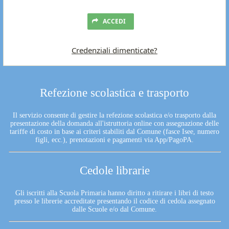
ACCEDI
Credenziali dimenticate?
Refezione scolastica e trasporto
Il servizio consente di gestire la refezione scolastica e/o trasporto dalla
presentazione della domanda all'istruttoria online con assegnazione delle
tariffe di costo in base ai criteri stabiliti dal Comune (fasce Isee, numero
figli, ecc.), prenotazioni e pagamenti via App/PagoPA.
Cedole librarie
Gli iscritti alla Scuola Primaria hanno diritto a ritirare i libri di testo
presso le librerie accreditate presentando il codice di cedola assegnato
dalle Scuole e/o dal Comune.