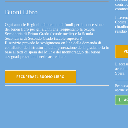
contribu
commerc
Buoni Libro
Inserend
Codice 
Ogni anno le Regioni deliberano dei fondi per la concessione
cittadin
dei buoni libro per gli alunni che frequentano la Scuola
residuo 
Secondaria di Primo Grado (scuole medie) e la Scuola
Secondaria di Secondo Grado (scuole superiori).
Il servizio prevede lo svolgimento on line della domanda di
contributo, dell'istruttoria, della generazione della graduatoria in
VE
base ai tetti di spesa del Miur e del monitoraggio dei buoni
assegnati presso le librerie accreditate.
L'acces
accredi
Spesa.
RECUPERA IL BUONO LIBRO
Per ricev
oppure sc
A