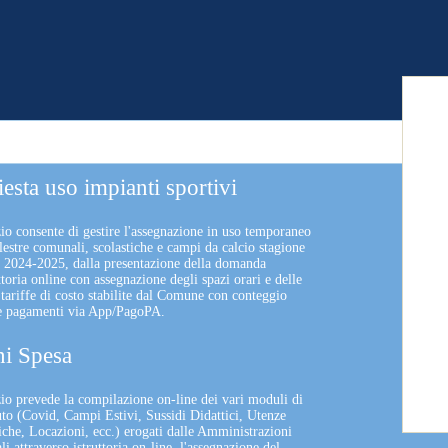
iesta uso impianti sportivi
zio consente di gestire l'assegnazione in uso temporaneo
lestre comunali, scolastiche e campi da calcio stagione
a 2024-2025, dalla presentazione della domanda
uttoria online con assegnazione degli spazi orari e delle
 tariffe di costo stabilite dal Comune con conteggio
 e pagamenti via App/PagoPA.
i Spesa
izio prevede la compilazione on-line dei vari moduli di
uto (Covid, Campi Estivi, Sussidi Didattici, Utenze
che, Locazioni, ecc.) erogati dalle Amministrazioni
 attraverso istruttoria on-line, l'assegnazione del