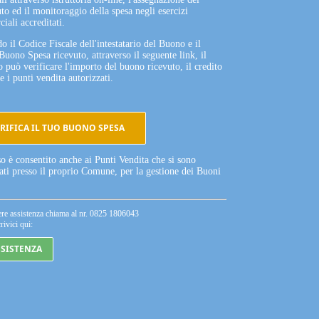
to ed il monitoraggio della spesa negli esercizi
iali accreditati.
o il Codice Fiscale dell'intestatario del Buono e il
Buono Spesa ricevuto, attraverso il seguente link, il
o può verificare l'importo del buono ricevuto, il credito
e i punti vendita autorizzati.
RIFICA IL TUO BUONO SPESA
so è consentito anche ai Punti Vendita che si sono
tati presso il proprio Comune, per la gestione dei Buoni
ere assistenza chiama al nr. 0825 1806043
rivici qui:
SSISTENZA