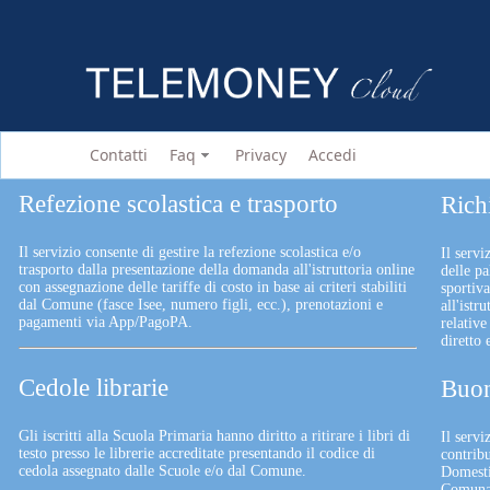
Contatti
Faq
Privacy
Accedi
Refezione scolastica e trasporto
Rich
Il servizio consente di gestire la refezione scolastica e/o
Il servi
trasporto dalla presentazione della domanda all'istruttoria online
delle pa
con assegnazione delle tariffe di costo in base ai criteri stabiliti
sportiv
dal Comune (fasce Isee, numero figli, ecc.), prenotazioni e
all'istr
pagamenti via App/PagoPA.
relative
diretto
Cedole librarie
Buon
Gli iscritti alla Scuola Primaria hanno diritto a ritirare i libri di
Il serv
testo presso le librerie accreditate presentando il codice di
contrib
cedola assegnato dalle Scuole e/o dal Comune.
Domesti
Comunali