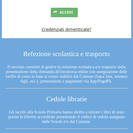
ACCEDI
Credenziali dimenticate?
Refezione scolastica e trasporto
Il servizio consente di gestire la refezione scolastica e/o trasporto dalla
presentazione della domanda all'istruttoria online con assegnazione delle
tariffe di costo in base ai criteri stabiliti dal Comune (fasce Isee, numero
figli, ecc.), prenotazioni e pagamenti via App/PagoPA.
Cedole librarie
Gli iscritti alla Scuola Primaria hanno diritto a ritirare i libri di testo
presso le librerie accreditate presentando il codice di cedola assegnato
dalle Scuole e/o dal Comune.